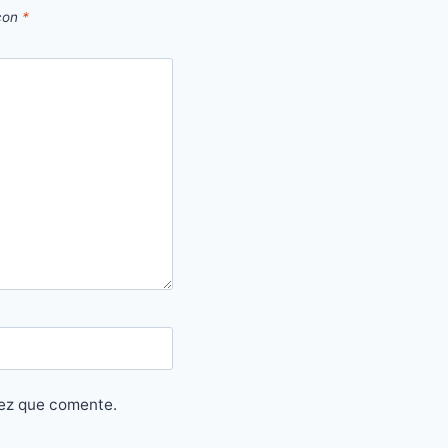
 con
*
vez que comente.