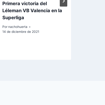
Primera victoria del
El Río 
Léleman VB Valencia en la
en Vale
Superliga
sensac
Por
nachohuerta
Por
nachoh
14 de diciembre de 2021
22 de octu