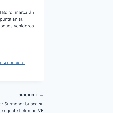
l Boiro, marcarán
apuntalan su
choques venideros
desconocido-
SIGUIENTE
gar Surmenor busca su
l exigente Léleman VB