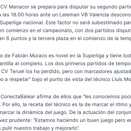
 CV Manacor se prepara para disputar su segundo parti
 las 18.00 horas ante un Leleman VB Valencia descono
Superliga nacional. Este factor no será subestimado para
en comienzo en el campeonato, con dos partidos dispu
dan 6 puntos y la tercera plaza en el comienzo de la tem
no de Fabián Muraco es novel en la Superliga y tiene tod
lantilla al completo. Los dos primeros partidos de temp
 CV Teruel los ha perdido, pero con marcadores ajustad
o a respetar” bajo el punto de vista del técnico Lluís M
l ConectaBalear afirma de ellos que “les conocemos poc
Por ello, la receta del técnico es la de marcar el ritmo 
rcar la dinámica del juego. De la actuación del conjun
a vez prudente: “Estamos haciendo un buen juego pero e
ulir nuestro trabajo y mejorarlo”.