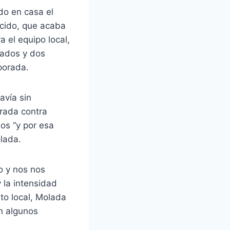
do en casa el
cido, que acaba
 el equipo local,
tados y dos
porada.
avía sin
orada contra
os “y por esa
olada.
o y nos nos
y la intensidad
to local, Molada
n algunos