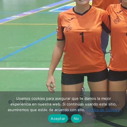
Usamos cookies para asegurar que te damos la mejor
© 2026 voleibolvalencia - Tema para WordPress
experiencia en nuestra web. Si continúas usando este sitio,
por
Kadence WP
asumiremos que estás de acuerdo con ello.
Política de Cookies
Aceptar
No